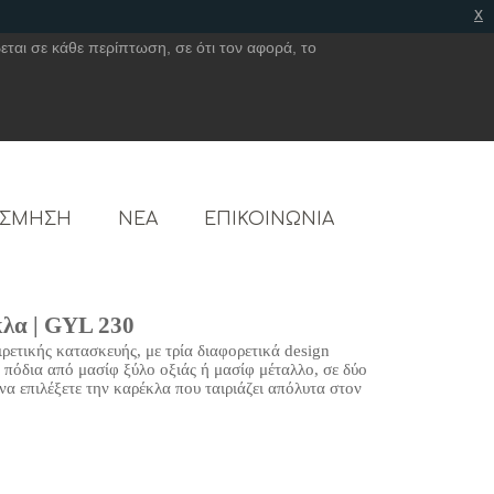
x
εται σε κάθε περίπτωση, σε ότι τον αφορά, το
ΟΣΜΗΣΗ
ΝΕΑ
ΕΠΙΚΟΙΝΩΝΙΑ
λα | GYL 230
ρετικής κατασκευής, με τρία διαφορετικά design
 πόδια από μασίφ ξύλο οξιάς ή μασίφ μέταλλο, σε δύο
να επιλέξετε την καρέκλα που ταιριάζει απόλυτα στον