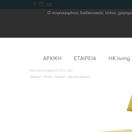
Ο συγκεκριμένος διαδικτυακός τόπος χρησιμοπ
ΑΡΧΙΚΗ
ΕΤΑΙΡΕΙΑ
HK living
Μοντέρνα Καρέκλα | GYL 230
Προϊόντα
>
Έπιπλα
>
Καρέκλα
>
Μοντέρνα Καρέκλα