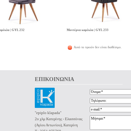
αρέκλα | GYL 232
Μοντέρνα καρέκλα | GYL 233
Αυτό το προιόν δεν είναι διαθέσιμο.
ΕΠΙΚΟΙΝΩΝΙΑ 
"epiplo klapada"
2ο χλμ Κατερίνης - Ελασσόνας
(Αγίου Αντωνίου), Κατερίνη