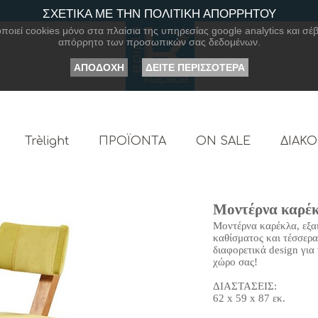
ΣΧΕΤΙΚΑ ΜΕ ΤΗΝ ΠΟΛΙΤΙΚΗ ΑΠΟΡΡΗΤΟΥ
οιεί cookies μόνο στα πλαίσια της υπηρεσίας google analytics και σέβ
απόρρητο των προσωπικών σας δεδομένων.
ΑΠΟΔΟΧΗ
ΔΕΙΤΕ ΠΕΡΙΣΣΟΤΕΡΑ
Trèlight
ΠΡΟΪΟΝΤΑ
ON SALE
ΔΙΑΚ
Μοντέρνα καρέκ
Μοντέρνα καρέκλα, εξαι
καθίσματος και τέσσερα
διαφορετικά design για 
χώρο σας!
ΔΙΑΣΤΑΣΕΙΣ:
62 x 59 x 87 εκ.