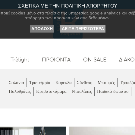
ΣΧΕΤΙΚΑ ΜΕ ΤΗΝ ΠΟΛΙΤΙΚΗ ΑΠΟΡΡΗΤΟΥ
οιεί cookies μόνο στα πλαίσια της υπηρεσίας google analytics και σέβ
απόρρητο των προσωπικών σας δεδομένων.
ΑΠΟΔΟΧΗ
ΔΕΙΤΕ ΠΕΡΙΣΣΟΤΕΡΑ
Trèlight
ΠΡΟΪΟΝΤΑ
ON SALE
ΔΙΑΚ
Σαλόνια
Τραπεζαρία
Καρέκλα
Σύνθεση
Μπουφές
Τραπέζι
Πολυθρόνες
Κρεβατοκάμαρα
Ντουλάπες
Παιδικό δωμάτιο