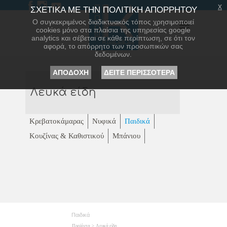
x
ΣΧΕΤΙΚΑ ΜΕ ΤΗΝ ΠΟΛΙΤΙΚΗ ΑΠΟΡΡΗΤΟΥ
Ο συγκεκριμένος διαδικτυακός τόπος χρησιμοποιεί
cookies μόνο στα πλαίσια της υπηρεσίας google
analytics και σέβεται σε κάθε περίπτωση, σε ότι τον
αφορά, το απόρρητο των προσωπικών σας
δεδομένων.
ΑΠΟΔΟΧΗ
ΔΕΙΤΕ ΠΕΡΙΣΣΟΤΕΡΑ
Λευκά είδη
Κρεβατοκάμαρας
Νυφικά
Παιδικά
Κουζίνας & Καθιστικού
Μπάνιου
Παιδικά
Προϊόντα
>
Λευκά είδη