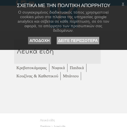
x
ΣΧΕΤΙΚΑ ΜΕ ΤΗΝ ΠΟΛΙΤΙΚΗ ΑΠΟΡΡΗΤΟΥ
Ο συγκεκριμένος διαδικτυακός τόπος χρησιμοποιεί
cookies μόνο στα πλαίσια της υπηρεσίας google
analytics και σέβεται σε κάθε περίπτωση, σε ότι τον
αφορά, το απόρρητο των προσωπικών σας
δεδομένων.
ΑΠΟΔΟΧΗ
ΔΕΙΤΕ ΠΕΡΙΣΣΟΤΕΡΑ
Λευκά είδη
Κρεβατοκάμαρας
Νυφικά
Παιδικά
Κουζίνας & Καθιστικού
Μπάνιου
Λευκά είδη
Προϊόντα
>
Λευκά είδη