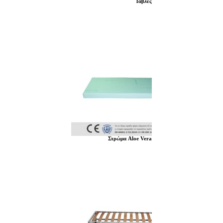
Τάβλες
Στρώμα Aloe Vera