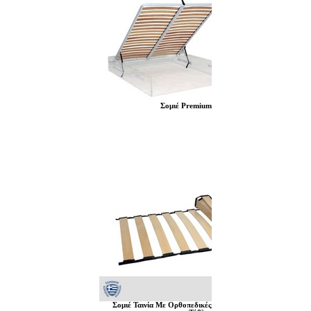
Σομιέ Premium
Σομιέ Ταινία Με Ορθοπεδικές