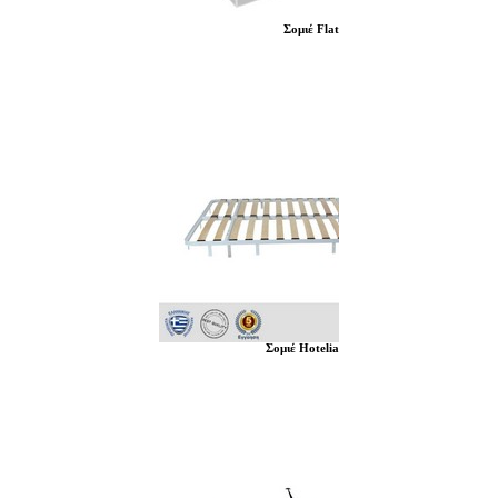
Σομιέ Flat
Σομιέ Hotelia