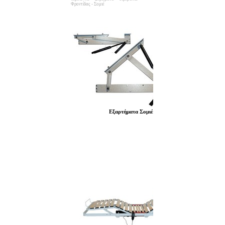
Φροντίδας - Σομιέ
Εξαρτήματα Σομιέ