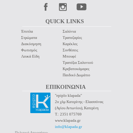
QUICK LINKS 
Έπιπλα
Σαλόνια
Στρώματα
Τραπεζαρίες
Διακόσμηση
Καρέκλες
Φωτισμός
Συνθέσεις
Λευκά Είδη
Μπουφέ
Τραπέζια Σαλονιού
Κρεβατοκάμαρες
Παιδικό Δωμάτιο
ΕΠΙΚΟΙΝΩΝΙΑ 
"epiplo klapada"
2ο χλμ Κατερίνης - Ελασσόνας
(Αγίου Αντωνίου), Κατερίνη
Τ.: 2351 075769
www.klapada.gr
info@klapada.gr
Πολιτική Απορρήτου