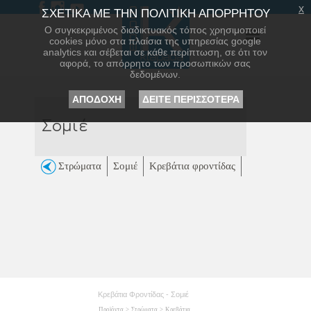
x
ΣΧΕΤΙΚΑ ΜΕ ΤΗΝ ΠΟΛΙΤΙΚΗ ΑΠΟΡΡΗΤΟΥ
Ο συγκεκριμένος διαδικτυακός τόπος χρησιμοποιεί
cookies μόνο στα πλαίσια της υπηρεσίας google
analytics και σέβεται σε κάθε περίπτωση, σε ότι τον
αφορά, το απόρρητο των προσωπικών σας
δεδομένων.
ΑΠΟΔΟΧΗ
ΔΕΙΤΕ ΠΕΡΙΣΣΟΤΕΡΑ
Σομιέ
Στρώματα
Σομιέ
Κρεβάτια φροντίδας
Κρεβάτια Φροντίδας - Σομιέ
Προϊόντα
>
Στρώματα
>
Κρεβάτια