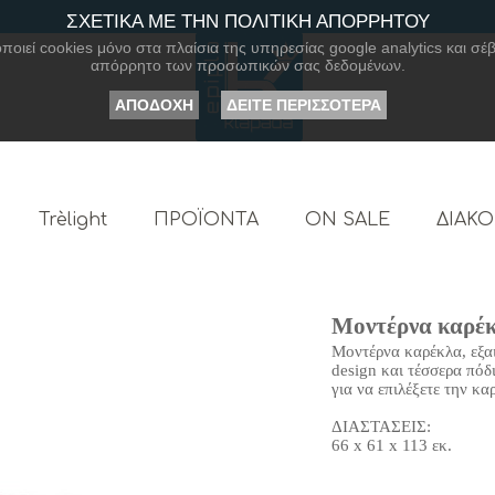
ΣΧΕΤΙΚΑ ΜΕ ΤΗΝ ΠΟΛΙΤΙΚΗ ΑΠΟΡΡΗΤΟΥ
οιεί cookies μόνο στα πλαίσια της υπηρεσίας google analytics και σέβ
απόρρητο των προσωπικών σας δεδομένων.
ΑΠΟΔΟΧΗ
ΔΕΙΤΕ ΠΕΡΙΣΣΟΤΕΡΑ
Trèlight
ΠΡΟΪΟΝΤΑ
ON SALE
ΔΙΑΚ
Μοντέρνα καρέκ
Μοντέρνα καρέκλα, εξαι
design και τέσσερα πόδ
για να επιλέξετε την κ
ΔΙΑΣΤΑΣΕΙΣ:
66 x 61 x 113 εκ.