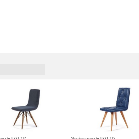
.
αρέκλα | GYL 212
Μοντέρνα καρέκλα | GYL 215