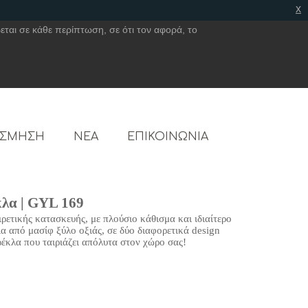
x
εται σε κάθε περίπτωση, σε ότι τον αφορά, το
ΟΣΜΗΣΗ
ΝΕΑ
ΕΠΙΚΟΙΝΩΝΙΑ
λα | GYL 169
ρετικής κατασκευής, με πλούσιο κάθισμα και ιδιαίτερο
ια από μασίφ ξύλο οξιάς, σε δύο διαφορετικά design
αρέκλα που ταιριάζει απόλυτα στον χώρο σας!