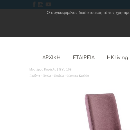
Ο συγκεκριμένος διαδικτυακός τόπος χρησιμοπ
ΑΡΧΙΚΗ
ΕΤΑΙΡΕΙΑ
HK living
Μοντέρνα Καρέκλα | GYL 169
Προϊόντα
>
Έπιπλα
>
Καρέκλα
>
Μοντέρνα Καρέκλα