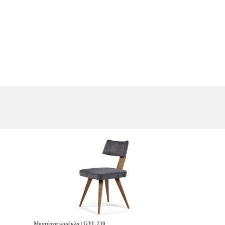
Μοντέρνα καρέκλα | GYL 230