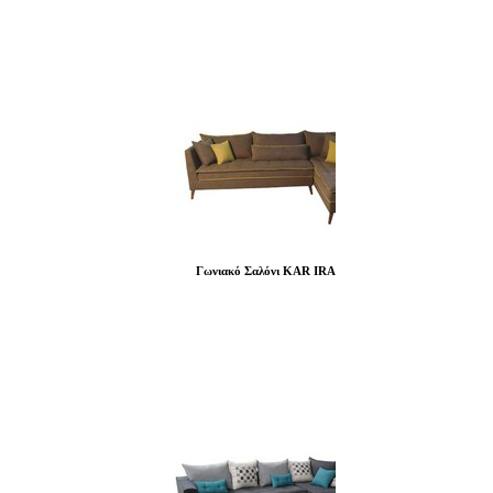
Γωνιακό Σαλόνι KAR IRA