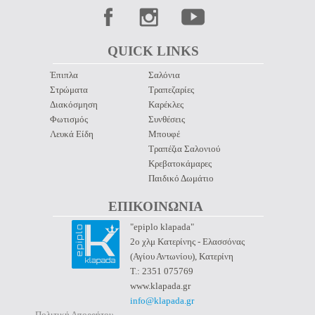
QUICK LINKS 
Έπιπλα
Σαλόνια
Στρώματα
Τραπεζαρίες
Διακόσμηση
Καρέκλες
Φωτισμός
Συνθέσεις
Λευκά Είδη
Μπουφέ
Τραπέζια Σαλονιού
Κρεβατοκάμαρες
Παιδικό Δωμάτιο
ΕΠΙΚΟΙΝΩΝΙΑ 
"epiplo klapada"
2ο χλμ Κατερίνης - Ελασσόνας
(Αγίου Αντωνίου), Κατερίνη
Τ.: 2351 075769
www.klapada.gr
info@klapada.gr
Πολιτική Απορρήτου