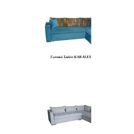
Γωνιακό Σαλόνι KAR ALEX