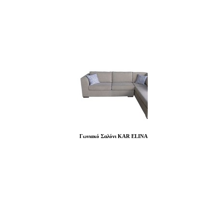
Γωνιακό Σαλόνι KAR ELINA