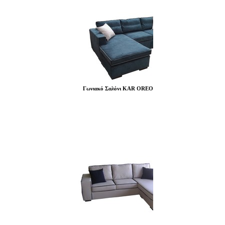
Γωνιακό Σαλόνι KAR OREO