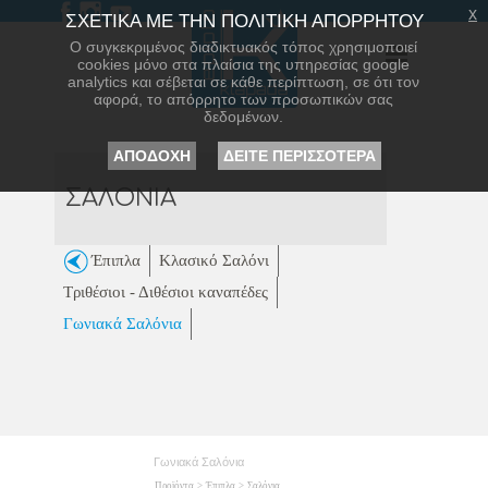
x
ΣΧΕΤΙΚΑ ΜΕ ΤΗΝ ΠΟΛΙΤΙΚΗ ΑΠΟΡΡΗΤΟΥ
Ο συγκεκριμένος διαδικτυακός τόπος χρησιμοποιεί
cookies μόνο στα πλαίσια της υπηρεσίας google
analytics και σέβεται σε κάθε περίπτωση, σε ότι τον
αφορά, το απόρρητο των προσωπικών σας
δεδομένων.
ΑΠΟΔΟΧΗ
ΔΕΙΤΕ ΠΕΡΙΣΣΟΤΕΡΑ
ΣΑΛΟΝΙΑ
Έπιπλα
Κλασικό Σαλόνι
Τριθέσιοι - Διθέσιοι καναπέδες
Γωνιακά Σαλόνια
Γωνιακά Σαλόνια
Προϊόντα
>
Έπιπλα
>
Σαλόνια