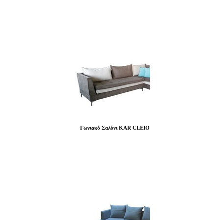
Γωνιακό Σαλόνι KAR CLEIO