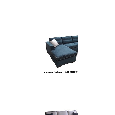
Γωνιακό Σαλόνι KAR OREO