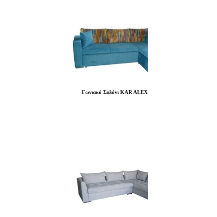
Γωνιακό Σαλόνι KAR ALEX