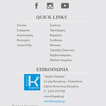
QUICK LINKS 
Έπιπλα
Σαλόνια
Στρώματα
Τραπεζαρίες
Διακόσμηση
Καρέκλες
Φωτισμός
Συνθέσεις
Λευκά Είδη
Μπουφέ
Τραπέζια Σαλονιού
Κρεβατοκάμαρες
Παιδικό Δωμάτιο
ΕΠΙΚΟΙΝΩΝΙΑ 
"epiplo klapada"
2ο χλμ Κατερίνης - Ελασσόνας
(Αγίου Αντωνίου), Κατερίνη
Τ.: 2351 075769
www.klapada.gr
info@klapada.gr
Πολιτική Απορρήτου