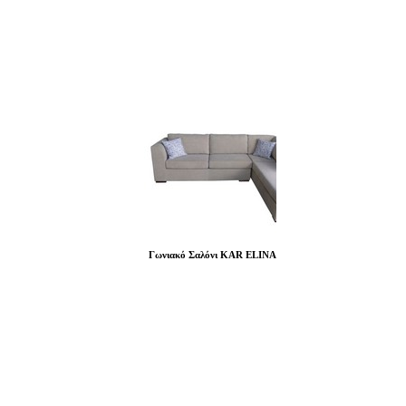
Γωνιακό Σαλόνι KAR ELINA