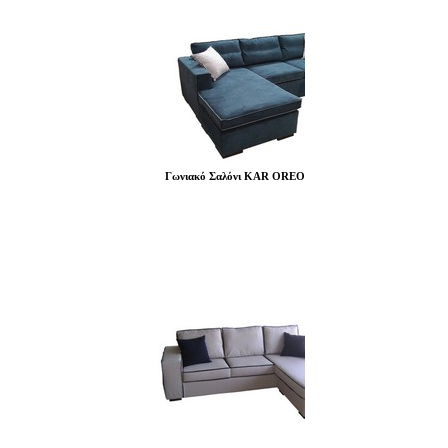
Γωνιακό Σαλόνι KAR OREO