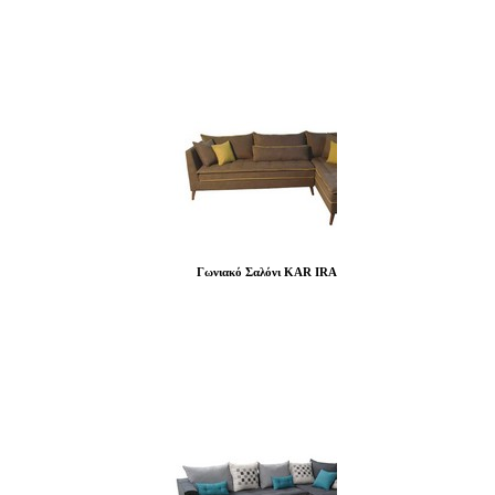
Γωνιακό Σαλόνι KAR IRA