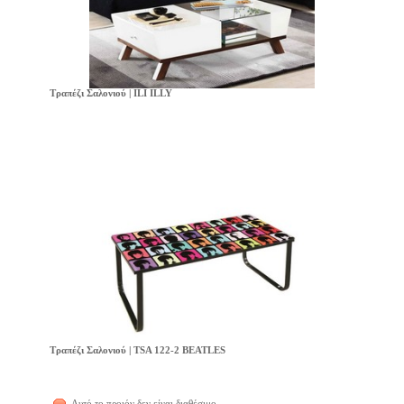
Τραπέζι Σαλονιού | ILI ILLY
Τραπέζι Σαλονιού | TSA 122-2 BEATLES
Αυτό το προιόν δεν είναι διαθέσιμο.