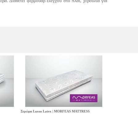
α. Διαθέτει φερμουάρ ελέγχου στο πλάι, χερούλια για
Στρώμα Luxus Latex | MORFEAS MATTRESS