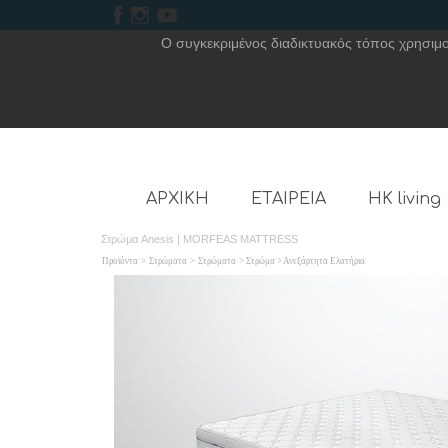
Ο συγκεκριμένος διαδικτυακός τόπος χρησιμοπ
ΑΡΧΙΚΗ
ΕΤΑΙΡΕΙΑ
HK living
Στρώμα Anesis | MORFEAS MATTRESS
Προϊόντα
>
Στρώματα
>
Στρώματα
> Στρώμα > Ανεξάρτητα Ελατήρια