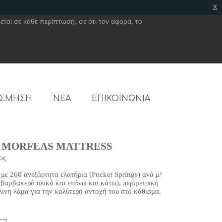
x
εται σε κάθε περίπτωση, σε ότι τον αφορά, το
ΟΣΜΗΣΗ
ΝΕΑ
ΕΠΙΚΟΙΝΩΝΙΑ
s | MORFEAS MATTRESS
ος
 με 260 ανεξάρτητα ελατήρια (Pocket Springs) ανά μ²
βαμβακερό υλικό και επάνω και κάτω), περιμετρική
ινη λάμα για την καλύτερη αντοχή του στο κάθισμα.