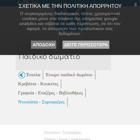
x
ΣΧΕΤΙΚΑ ΜΕ ΤΗΝ ΠΟΛΙΤΙΚΗ ΑΠΟΡΡΗΤΟΥ
Ο συγκεκριμένος διαδικτυακός τόπος χρησιμοποιεί
cookies μόνο στα πλαίσια της υπηρεσίας google
analytics και σέβεται σε κάθε περίπτωση, σε ότι τον
αφορά, το απόρρητο των προσωπικών σας
δεδομένων.
ΑΠΟΔΟΧΗ
ΔΕΙΤΕ ΠΕΡΙΣΣΟΤΕΡΑ
Παιδικό δωμάτιο
Έπιπλα
Έτοιμο παιδικό δωμάτιο
Κρεβάτια - Κουκέτες
Γραφεία - Εταζέρες - Βιβλιοθήκες
Ντουλάπα - Συρταριέρες
Ντουλάπα - Συρταριέρες
Προϊόντα
>
Έπιπλα
>
Παιδικό δωμάτιο