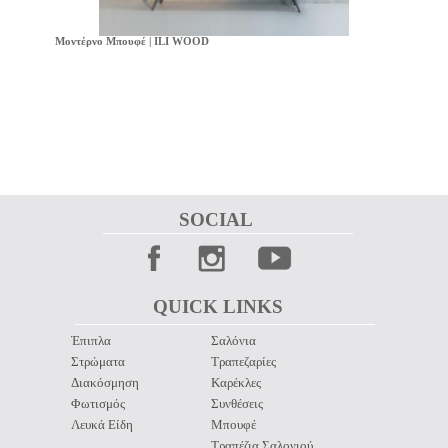
Μοντέρνο Μπουφέ | ILI WOOD
SOCIAL 
QUICK LINKS 
Έπιπλα
Σαλόνια
Στρώματα
Τραπεζαρίες
Διακόσμηση
Καρέκλες
Φωτισμός
Συνθέσεις
Λευκά Είδη
Μπουφέ
Τραπέζια Σαλονιού