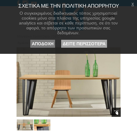
x
ΣΧΕΤΙΚΑ ΜΕ ΤΗΝ ΠΟΛΙΤΙΚΗ ΑΠΟΡΡΗΤΟΥ
Ο συγκεκριμένος διαδικτυακός τόπος χρησιμοποιεί
cookies μόνο στα πλαίσια της υπηρεσίας google
analytics και σέβεται σε κάθε περίπτωση, σε ότι τον
αφορά, το απόρρητο των προσωπικών σας
δεδομένων.
Μοντέρνα Τραπεζαρία | DEC NEXUS
ΑΠΟΔΟΧΗ
ΔΕΙΤΕ ΠΕΡΙΣΣΟΤΕΡΑ
Προϊόντα
>
Έπιπλα
>
Τραπεζαρία
>
Μοντέρνα Τραπεζαρία