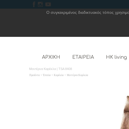
Ο συγκεκριμένος διαδικτυακός τόπος χρησιμοπ
ΑΡΧΙΚΗ
ΕΤΑΙΡΕΙΑ
HK living
Μοντέρνα Καρέκλα | TSA 8408
Προϊόντα
>
Έπιπλα
>
Καρέκλα
>
Μοντέρνα Καρέκλα