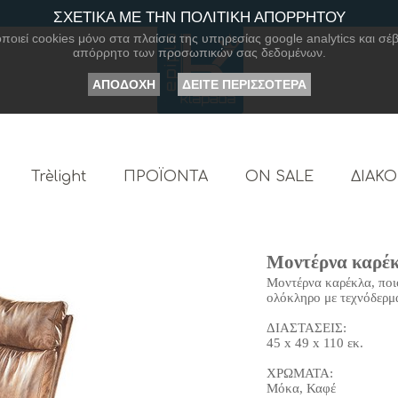
ΣΧΕΤΙΚΑ ΜΕ ΤΗΝ ΠΟΛΙΤΙΚΗ ΑΠΟΡΡΗΤΟΥ
οιεί cookies μόνο στα πλαίσια της υπηρεσίας google analytics και σέβ
απόρρητο των προσωπικών σας δεδομένων.
ΑΠΟΔΟΧΗ
ΔΕΙΤΕ ΠΕΡΙΣΣΟΤΕΡΑ
Trèlight
ΠΡΟΪΟΝΤΑ
ON SALE
ΔΙΑΚ
Μοντέρνα καρέκ
Μοντέρνα καρέκλα, ποι
ολόκληρο με τεχνόδερμ
ΔΙΑΣΤΑΣΕΙΣ:
45 x 49 x 110 εκ.
ΧΡΩΜΑΤΑ:
Μόκα, Καφέ