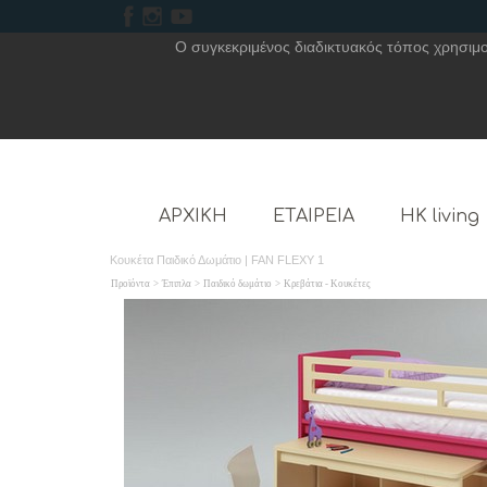
Ο συγκεκριμένος διαδικτυακός τόπος χρησιμοπ
ΑΡΧΙΚΗ
ΕΤΑΙΡΕΙΑ
HK living
Κουκέτα Παιδικό Δωμάτιο | FAN FLEXY 1
Προϊόντα
>
Έπιπλα
>
Παιδικό δωμάτιο
>
Κρεβάτια - Κουκέτες