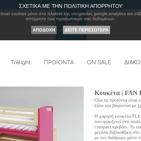
ΣΧΕΤΙΚΑ ΜΕ ΤΗΝ ΠΟΛΙΤΙΚΗ ΑΠΟΡΡΗΤΟΥ
οιεί cookies μόνο στα πλαίσια της υπηρεσίας google analytics και σέβ
απόρρητο των προσωπικών σας δεδομένων.
ΑΠΟΔΟΧΗ
ΔΕΙΤΕ ΠΕΡΙΣΣΟΤΕΡΑ
Trèlight
ΠΡΟΪΟΝΤΑ
ON SALE
ΔΙΑΚ
Κουκέτα | FAN
Όλα τα προϊόντα είναι 
ξύλο και βάφονται με 
Η χαμηλή κουκέτα FLEXY
που φιλοξενεί ένα παιδί
compact κρεβάτι. Το ευ
μεγάλη βιβλιοθήκη στο 
με τον διάδρομο μόνο π