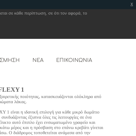
x
εται σε κάθε περίπτωση, σε ότι τον αφορά, το
ΟΣΜΗΣΗ
ΝΕΑ
ΕΠΙΚΟΙΝΩΝΙΑ
 FLEXY 1
εξαιρετικής ποιότητας, κατασκευάζονται ολόκληρα από
χρώματα λάκας.
 1 είναι η ιδανική επιλογή για κάθε μικρό δωμάτιο
, συνδυάζοντας έξυπνα όλες τις λειτουργίες σε ένα
έλικτο αυτό έπιπλο έχει ενσωματωμένο γραφείο και
κάτω μέρος και η πρόσβαση στο επάνω κρεβάτι γίνεται
ίσω. Ο διάδρομος τοποθετείται ανάμεσα από την