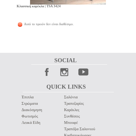
Κλασσική καρέκλα | TSA 3424
Αυτό το προιόν δεν είναι διαθέσιμο.
SOCIAL 
QUICK LINKS 
Έπιπλα
Σαλόνια
Στρώματα
Τραπεζαρίες
Διακόσμηση
Καρέκλες
Φωτισμός
Συνθέσεις
Λευκά Είδη
Μπουφέ
Τραπέζια Σαλονιού
Κρεβατοκάμαρες