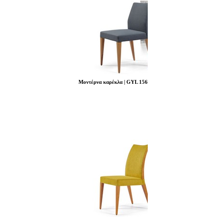
Μοντέρνα καρέκλα | GYL 156