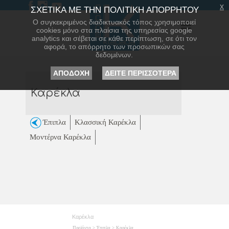
x
ΣΧΕΤΙΚΑ ΜΕ ΤΗΝ ΠΟΛΙΤΙΚΗ ΑΠΟΡΡΗΤΟΥ
Ο συγκεκριμένος διαδικτυακός τόπος χρησιμοποιεί
cookies μόνο στα πλαίσια της υπηρεσίας google
analytics και σέβεται σε κάθε περίπτωση, σε ότι τον
αφορά, το απόρρητο των προσωπικών σας
δεδομένων.
ΑΠΟΔΟΧΗ
ΔΕΙΤΕ ΠΕΡΙΣΣΟΤΕΡΑ
Καρέκλα
Έπιπλα
Κλασσική Καρέκλα
Μοντέρνα Καρέκλα
Καρέκλα
Προϊόντα
>
Έπιπλα
>
Καρέκλα