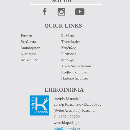
SOCIAL 
QUICK LINKS 
Έπιπλα
Σαλόνια
Στρώματα
Τραπεζαρίες
Διακόσμηση
Καρέκλες
Φωτισμός
Συνθέσεις
Λευκά Είδη
Μπουφέ
Τραπέζια Σαλονιού
Κρεβατοκάμαρες
Παιδικό Δωμάτιο
ΕΠΙΚΟΙΝΩΝΙΑ 
"epiplo klapada"
2ο χλμ Κατερίνης - Ελασσόνας
(Αγίου Αντωνίου), Κατερίνη
Τ.: 2351 075769
www.klapada.gr
info@klapada.gr