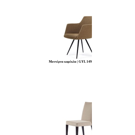
Μοντέρνα καρέκλα | GYL 149