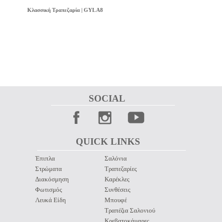
Κλασσική Τραπεζαρία | GYL A8
SOCIAL 
QUICK LINKS 
Έπιπλα
Σαλόνια
Στρώματα
Τραπεζαρίες
Διακόσμηση
Καρέκλες
Φωτισμός
Συνθέσεις
Λευκά Είδη
Μπουφέ
Τραπέζια Σαλονιού
Κρεβατοκάμαρες