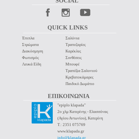
SOCIAL 
QUICK LINKS 
Έπιπλα
Σαλόνια
Στρώματα
Τραπεζαρίες
Διακόσμηση
Καρέκλες
Φωτισμός
Συνθέσεις
Λευκά Είδη
Μπουφέ
Τραπέζια Σαλονιού
Κρεβατοκάμαρες
Παιδικό Δωμάτιο
ΕΠΙΚΟΙΝΩΝΙΑ 
"epiplo klapada"
2ο χλμ Κατερίνης - Ελασσόνας
(Αγίου Αντωνίου), Κατερίνη
Τ.: 2351 075769
www.klapada.gr
info@klapada.gr