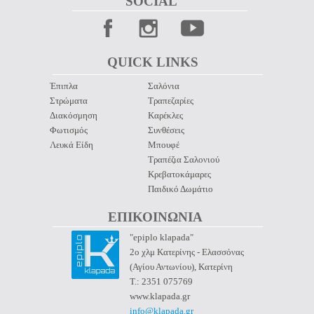
SOCIAL 
QUICK LINKS 
Έπιπλα
Σαλόνια
Στρώματα
Τραπεζαρίες
Διακόσμηση
Καρέκλες
Φωτισμός
Συνθέσεις
Λευκά Είδη
Μπουφέ
Τραπέζια Σαλονιού
Κρεβατοκάμαρες
Παιδικό Δωμάτιο
ΕΠΙΚΟΙΝΩΝΙΑ 
"epiplo klapada"
2ο χλμ Κατερίνης - Ελασσόνας
(Αγίου Αντωνίου), Κατερίνη
Τ.: 2351 075769
www.klapada.gr
info@klapada.gr