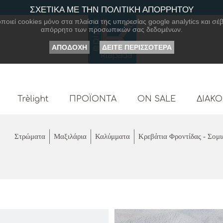
ΣΧΕΤΙΚΑ ΜΕ ΤΗΝ ΠΟΛΙΤΙΚΗ ΑΠΟΡΡΗΤΟΥ
οιεί cookies μόνο στα πλαίσια της υπηρεσίας google analytics και σέβ
απόρρητο των προσωπικών σας δεδομένων.
ΑΠΟΔΟΧΗ
ΔΕΙΤΕ ΠΕΡΙΣΣΟΤΕΡΑ
Trèlight
ΠΡΟΪΟΝΤΑ
ON SALE
ΔΙΑΚ
Στρώματα
Μαξιλάρια
Καλύμματα
Κρεβάτια Φροντίδας - Σομι