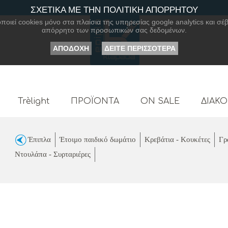
ΣΧΕΤΙΚΑ ΜΕ ΤΗΝ ΠΟΛΙΤΙΚΗ ΑΠΟΡΡΗΤΟΥ
οιεί cookies μόνο στα πλαίσια της υπηρεσίας google analytics και σέβ
απόρρητο των προσωπικών σας δεδομένων.
ΑΠΟΔΟΧΗ
ΔΕΙΤΕ ΠΕΡΙΣΣΟΤΕΡΑ
Trèlight
ΠΡΟΪΟΝΤΑ
ON SALE
ΔΙΑΚ
Έπιπλα
Έτοιμο παιδικό δωμάτιο
Κρεβάτια - Κουκέτες
Γρ
Ντουλάπα - Συρταριέρες